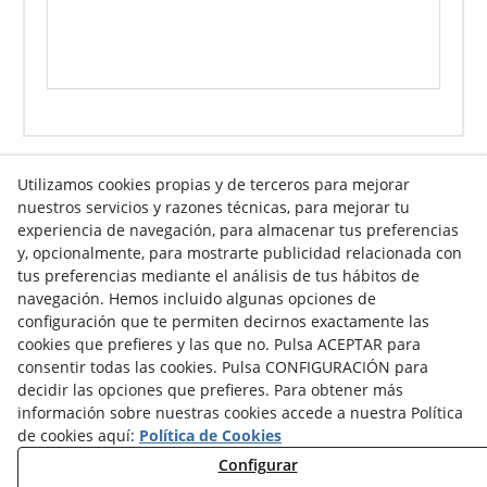
Utilizamos cookies propias y de terceros para mejorar
nuestros servicios y razones técnicas, para mejorar tu
Info venta online
experiencia de navegación, para almacenar tus preferencias
y, opcionalmente, para mostrarte publicidad relacionada con
tus preferencias mediante el análisis de tus hábitos de
navegación. Hemos incluido algunas opciones de
Contacto
configuración que te permiten decirnos exactamente las
cookies que prefieres y las que no. Pulsa ACEPTAR para
Av. Tarragona, s/n
consentir todas las cookies. Pulsa CONFIGURACIÓN para
25300
Tàrrega
(
Lleida
)
España
decidir las opciones que prefieres. Para obtener más
973 310 732
información sobre nuestras cookies accede a nuestra Política
carviresa@carviresa.com
de cookies aquí:
Política de Cookies
Configurar