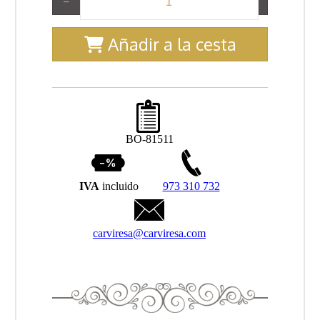
−
+
Añadir a la cesta
BO-81511
IVA
incluido
973 310 732
carviresa@carviresa.com