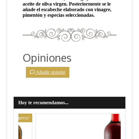
aceite de oliva virgen. Posteriormente se le
añade el escabeche elaborado con vinagre,
pimentón y especias seleccionadas.
Opiniones
Añadir opinión
Hoy te recomendamos...
Nuevo!