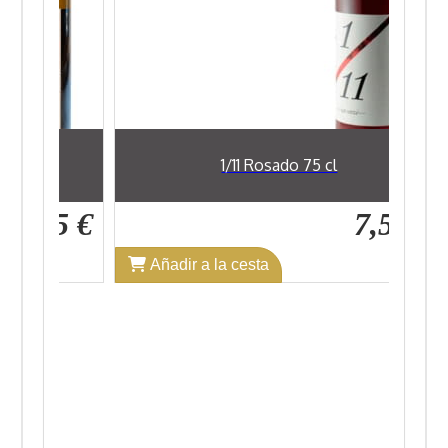
1/11 Rosado 75 cl
45 €
7,52 €
Añadir a la cesta
A