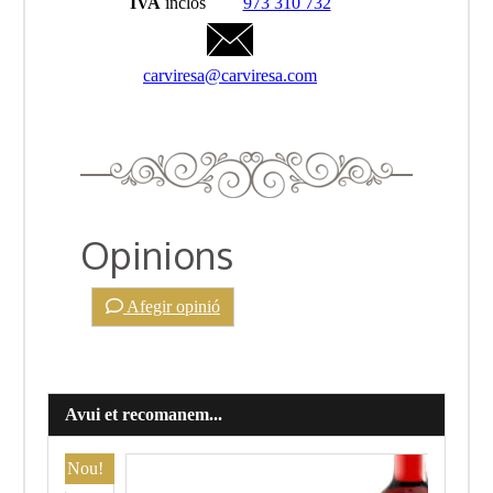
IVA
inclòs
973 310 732
carviresa@carviresa.com
Opinions
Afegir opinió
Avui et recomanem...