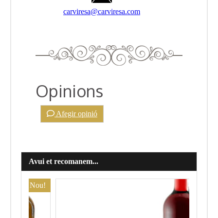
carviresa@carviresa.com
Opinions
Afegir opinió
Avui et recomanem...
Nou!