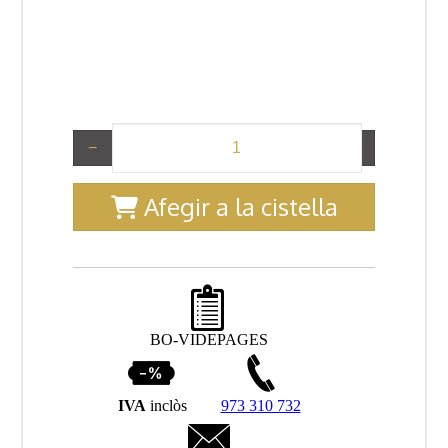
−
+
Afegir a la cistella
BO-VIDEPAGES
IVA
inclòs
973 310 732