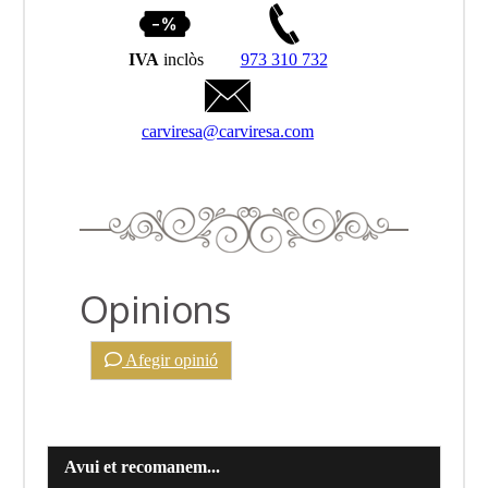
IVA
inclòs
973 310 732
carviresa@carviresa.com
Opinions
Afegir opinió
Avui et recomanem...