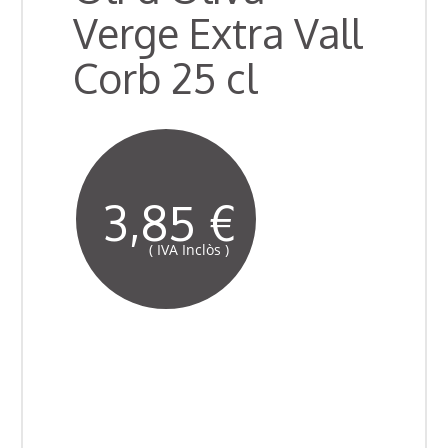
Verge Extra Vall
Corb 25 cl
3,85 €
( IVA Inclòs )