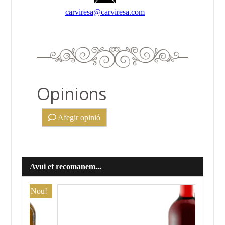
carviresa@carviresa.com
Opinions
Afegir opinió
Avui et recomanem...