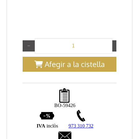
−
+
Afegir a la cistella
BO-59426
IVA
inclòs
973 310 732