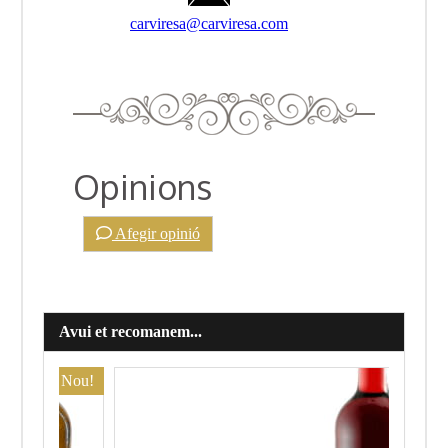
carviresa@carviresa.com
Opinions
Afegir opinió
Avui et recomanem...