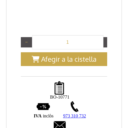
−
+
Afegir a la cistella
BO-10771
IVA
inclòs
973 310 732