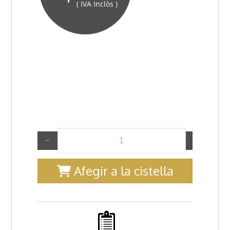
( IVA Inclòs )
−
+
Afegir a la cistella