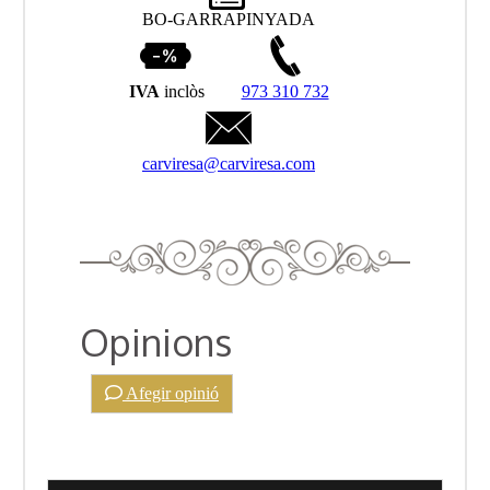
BO-GARRAPINYADA
IVA
inclòs
973 310 732
carviresa@carviresa.com
Opinions
Afegir opinió