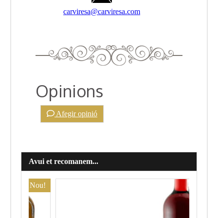
carviresa@carviresa.com
Opinions
Afegir opinió
Avui et recomanem...