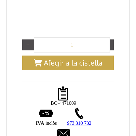
−
+
Afegir a la cistella
BO-4471009
IVA
inclòs
973 310 732