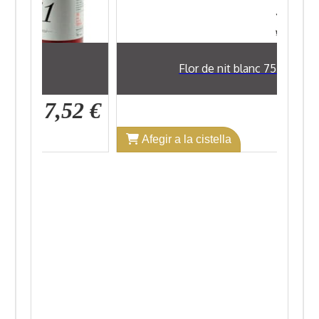
l
Flor de nit blanc 75 cl
7,52 €
9,89 €
Afegir a la cistella