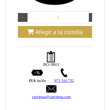
−
+
Afegir a la cistella
BO-18611
IVA
inclòs
973 310 732
carviresa@carviresa.com