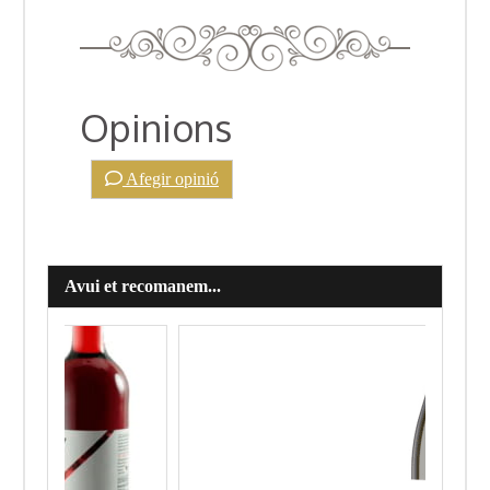
Opinions
Afegir opinió
Avui et recomanem...