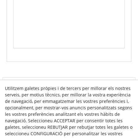
Utilitzem galetes pròpies i de tercers per millorar els nostres
Info venda online
serveis, per motius tècnics, per millorar la vostra experiència
de navegació, per emmagatzemar les vostres preferències i,
opcionalment, per mostrar-vos anuncis personalitzats segons
Contacte
les vostres preferències analitzant els vostres hàbits de
navegació. Seleccioneu ACCEPTAR per consentir totes les
Av. Tarragona, s/n
galetes, seleccioneu REBUTJAR per rebutjar totes les galetes o
25300
Tàrrega
(
Lleida
)
Espanya
seleccioneu CONFIGURACIÓ per personalitzar les vostres