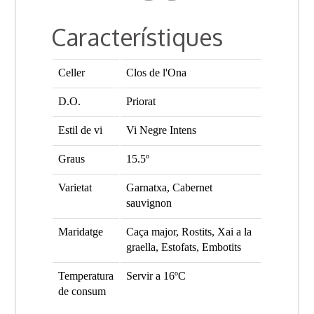
Característiques
Celler
Clos de l'Ona
D.O.
Priorat
Estil de vi
Vi Negre Intens
Graus
15.5º
Varietat
Garnatxa, Cabernet
sauvignon
Maridatge
Caça major, Rostits, Xai a la
graella, Estofats, Embotits
Temperatura
Servir a 16ºC
de consum