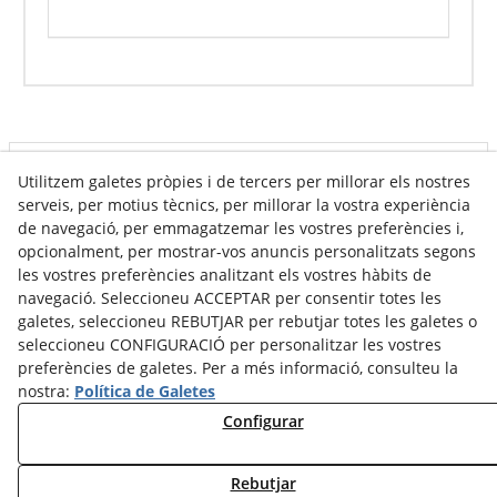
Utilitzem galetes pròpies i de tercers per millorar els nostres
Info venda online
serveis, per motius tècnics, per millorar la vostra experiència
de navegació, per emmagatzemar les vostres preferències i,
opcionalment, per mostrar-vos anuncis personalitzats segons
Contacte
les vostres preferències analitzant els vostres hàbits de
navegació. Seleccioneu ACCEPTAR per consentir totes les
Av. Tarragona, s/n
galetes, seleccioneu REBUTJAR per rebutjar totes les galetes o
25300
Tàrrega
(
Lleida
)
Espanya
seleccioneu CONFIGURACIÓ per personalitzar les vostres
973 310 732
preferències de galetes. Per a més informació, consulteu la
nostra:
Política de Galetes
carviresa@carviresa.com
Configurar
Rebutjar