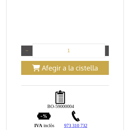
−
+
Afegir a la cistella
BO-59000004
IVA
inclòs
973 310 732