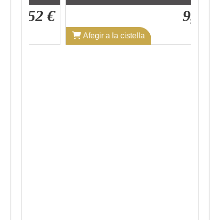
7,52 €
9,89 €
Afegir a la cistella