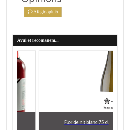
Afegir opinió
Avui et recomanem...
l
Flor de nit blanc 75 cl