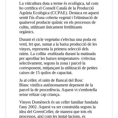
La viticultura duta a terme és ecològica, tal com
ho certifica el Consell Català de la Producció
Agrària Ecològica (CCPAE). Destaca en aquest
sentit l'ús d'una coberta vegetal i l'eliminació de
qualsevol producte químic en els processos de
cultiu, utilitzant únicament fertilitzants
orgànics.
Durant el cicle vegetatiu s'efectua una poda en
verd, fet que, sumat a la baixa producció de les
vinyes, representa la primera selecció dels
raïms. La collita -realitzada durant la matinada
per aprofitar les baixes temperatures- s'efectua
selectivament, segons la zona i parcel·la
corresponent, mitjançant la utilització de petites
caixes de 15 quilos de capacitat.
Ja al celler, el raïm de Bancal del Bosc
Blanc vinifica autònomament depenent de la
parcel·la de procedència. Aquest vi s'embotella
sense relizar cap criança.
Vinyes Domènech és un celler familiar fundada
l'any 2002. Aquest va ser construïda segons la
idea del GreenCeller, de manera que tots els
processos, així com les instal·lacions, es