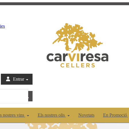
ies
Entrar
s nostres vins
Els nostres olis
Novetats
En Promoció