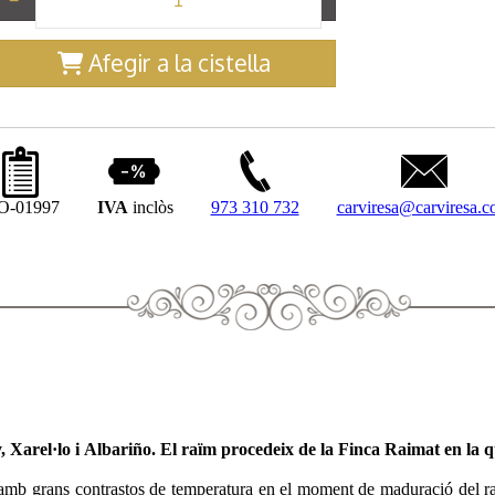
−
+
Afegir a la cistella
O-01997
IVA
inclòs
973 310 732
carviresa@carviresa.
Xarel·lo i Albariño. El raïm procedeix de la Finca Raimat en la qua
, amb grans contrastos de temperatura en el moment de maduració del r