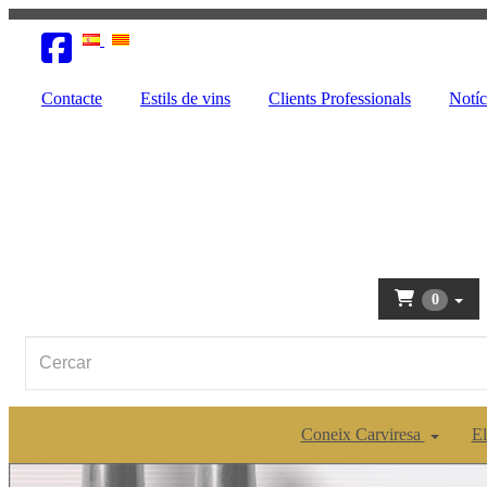
Contacte
Estils de vins
Clients Professionals
Notíc
0
Coneix Carviresa
El