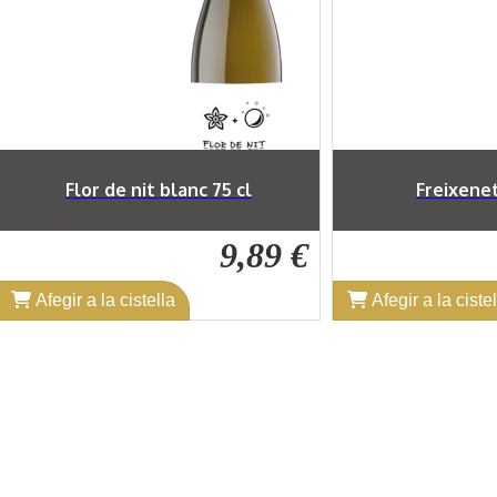
Freixenet Ice 75 cl
Lounge Bru
9,39 €
Afegir a la cistella
Afegir a la cist