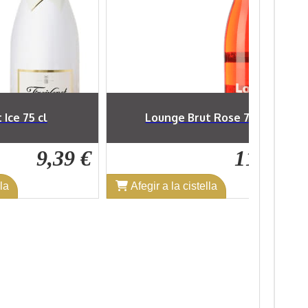
t Rose 75 cl
Pocapena Cava Brut Nature 75 cl
11,69 €
7,01 €
ella
Afegir a la cistella