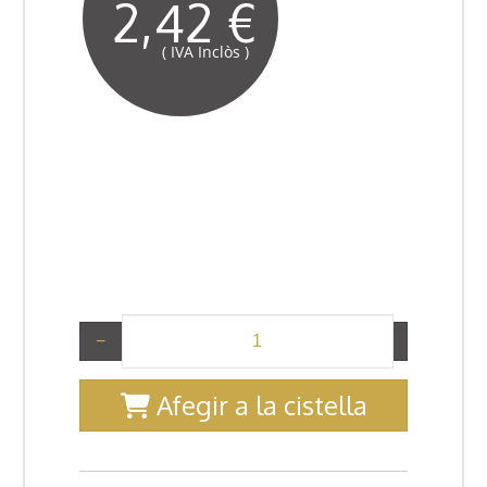
2,42 €
( IVA Inclòs )
−
+
Afegir a la cistella