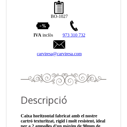
BO-1027
IVA
inclòs
973 310 732
carviresa@carviresa.com
Descripció
Caixa horitzontal fabricat amb el nostre
cartró texturitzat, rígid i molt resistent, ideal
per a 2 ampolles d'un màxim de 90mm de