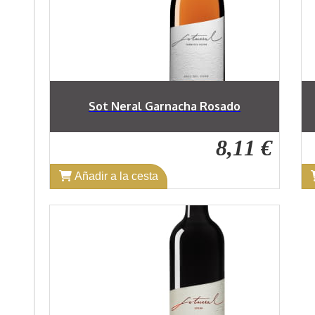
Sot Neral Garnacha Rosado
8,11 €
Añadir a la cesta